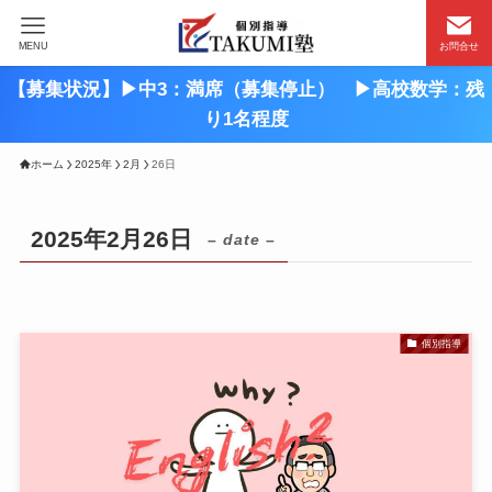
MENU
お問合せ
【募集状況】▶︎中3：満席（募集停止） ▶︎高校数学：残
り1名程度
ホーム
2025年
2月
26日
2025年2月26日
– date –
個別指導