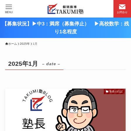
MENU
お問合せ
【募集状況】▶︎中3：満席（募集停止） ▶︎高校数学：残
り1名程度
ホーム
2025年
1月
2025年1月
– date –
塾長の日記