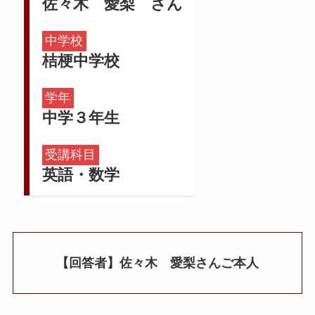
佐々木 愛梨 さん
中学校
桔梗中学校
学年
中学３年生
受講科目
英語・数学
【回答者】佐々木 愛梨さんご本人