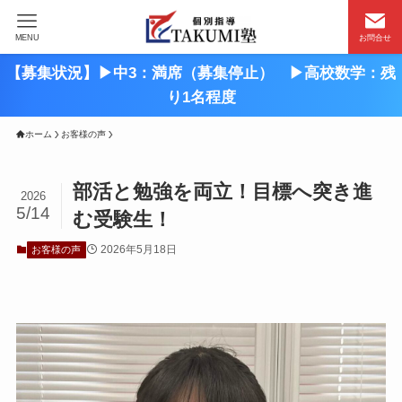
MENU
お問合せ
【募集状況】▶︎中3：満席（募集停止） ▶︎高校数学：残
り1名程度
ホーム
お客様の声
部活と勉強を両立！目標へ突き進
2026
5/14
む受験生！
2026年5月18日
お客様の声