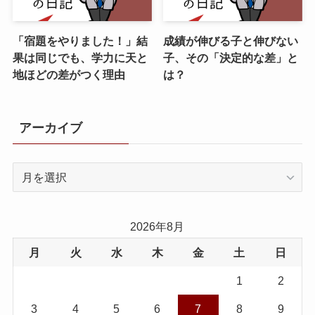
「宿題をやりました！」結
成績が伸びる子と伸びない
果は同じでも、学力に天と
子、その「決定的な差」と
地ほどの差がつく理由
は？
アーカイブ
ア
ー
カ
イ
2026年8月
ブ
月
火
水
木
金
土
日
1
2
3
4
5
6
7
8
9