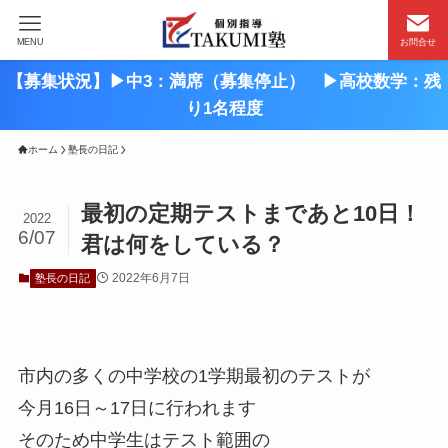
MENU
お問合せ
【募集状況】▶︎中3：満席（募集停止） ▶︎高校数学：残
り1名程度
ホーム
塾長の日記
最初の定期テストまであと10日！
2022
6/07
君は何をしている？
2022年6月7日
塾長の日記
市内の多くの中学校の1学期最初のテストが
今月16日～17日に行われます
そのため中学生はテスト範囲の